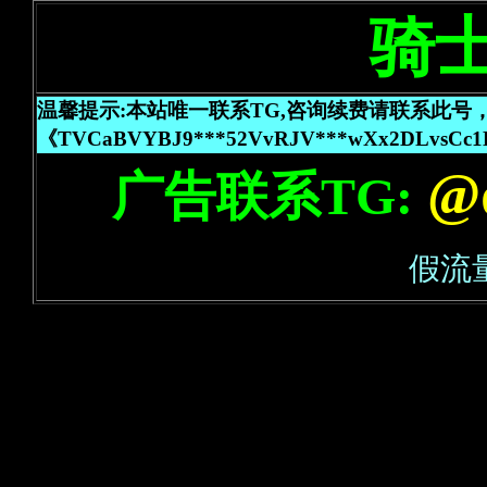
骑
温馨提示:本站唯一联系TG,咨询续费请联系此号
《TVCaBVYBJ9***52VvRJV***wXx2
@q
广告联系TG:
假流